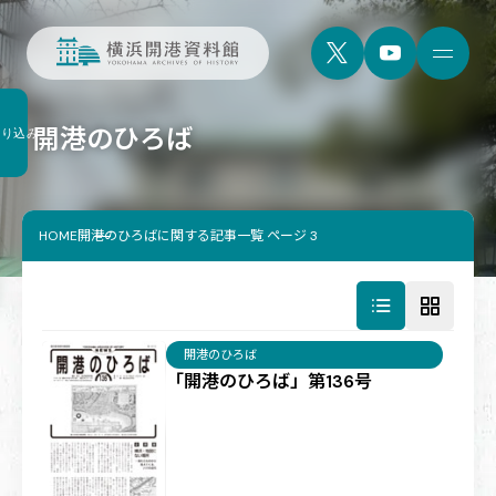
開港のひろば
絞り込み
HOME
開港のひろばに関する記事一覧 ページ 3
開港のひろば
「開港のひろば」第136号