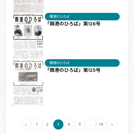
開港のひろば
「開港のひろば」第126号
開港のひろば
「開港のひろば」第125号
‹
›
1
2
3
4
5
…
14
ペ