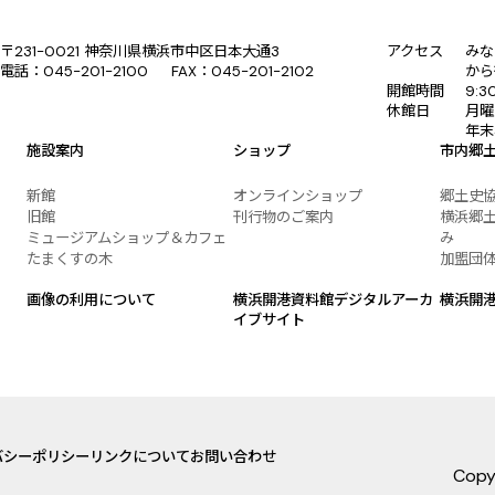
〒231-0021 神奈川県横浜市中区日本大通3
アクセス
みな
電話：045-201-2100 FAX：045-201-2102
から
開館時間
9:
休館日
月曜
年末
施設案内
ショップ
市内郷
新館
オンラインショップ
郷土史
旧館
刊行物のご案内
横浜郷土
ミュージアムショップ＆カフェ
み
たまくすの木
加盟団
画像の利用について
横浜開港資料館デジタルアーカ
横浜開
イブサイト
バシーポリシー
リンクについて
お問い合わせ
Copy