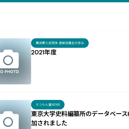
横浜郷土史団体 連絡協議会の歩み
2021年度
えつらん室NEWS
東京大学史料編纂所のデータベースHi-
加されました