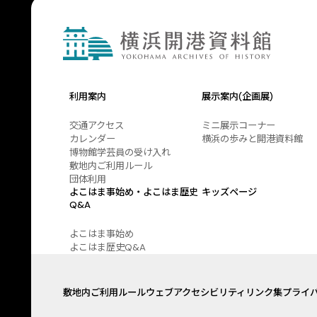
利用案内
展示案内(企画展)
交通アクセス
ミニ展示コーナー
カレンダー
横浜の歩みと開港資料館
博物館学芸員の受け入れ
敷地内ご利用ルール
団体利用
よこはま事始め・よこはま歴史
キッズページ
Q&A
よこはま事始め
よこはま歴史Q&A
敷地内ご利用ルール
ウェブアクセシビリティ
リンク集
プライ