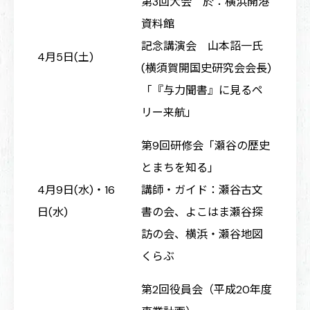
第3回大会 於：横浜開港
資料館
記念講演会 山本詔一氏
4月5日(土)
(横須賀開国史研究会会長)
「『与力聞書』に見るペ
リー来航」
第9回研修会「瀬谷の歴史
とまちを知る」
4月9日(水)・16
講師・ガイド：瀬谷古文
日(水)
書の会、よこはま瀬谷探
訪の会、横浜・瀬谷地図
くらぶ
第2回役員会（平成20年度