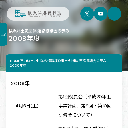
横浜郷土史団体 連絡協議会の歩み
目次
2008年度
HOME
市内郷土史団体の情報
横浜郷土史団体 連絡協議会の歩み
2008年度
2008年
第1回役員会（平成20年度
4月5日(土)
事業計画、第9回・第10回
研修会について）