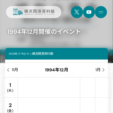
1994年12月開催のイベント
HOME
イベント | 横浜開港資料館
1994年12月

11月
1月

1
(木)
2
(金)