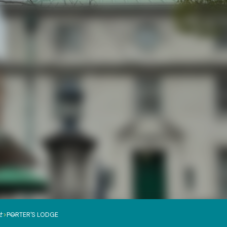
せ
>
PORTER'S LODGE