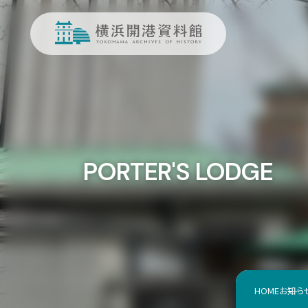
PORTER'S LODGE
HOME
お知ら