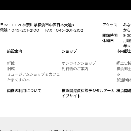
〒231-0021 神奈川県横浜市中区日本大通3
アクセス
みな
電話：045-201-2100 FAX：045-201-2102
から
開館時間
9:
休館日
月曜
年末
施設案内
ショップ
市内郷
新館
オンラインショップ
郷土史
旧館
刊行物のご案内
横浜郷土
ミュージアムショップ＆カフェ
み
たまくすの木
加盟団
画像の利用について
横浜開港資料館デジタルアーカ
横浜開
イブサイト