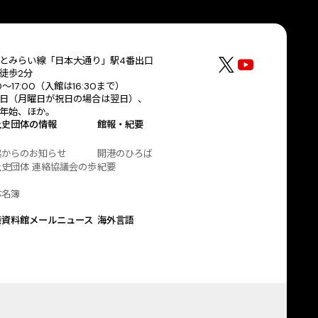
とみらい線「日本大通り」駅4番出口
徒歩2分
30〜17:00（入館は16:30まで）
日（月曜日が祝日の場合は翌日）、
年始、ほか。
土史団体の情報
館報・紀要
協からのお知らせ
開港のひろば
史団体 連絡協議会の歩
紀要
体名簿
港資料館メールニュース
海外言語