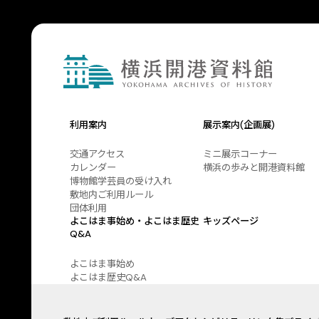
利用案内
展示案内(企画展)
交通アクセス
ミニ展示コーナー
カレンダー
横浜の歩みと開港資料館
博物館学芸員の受け入れ
敷地内ご利用ルール
団体利用
よこはま事始め・よこはま歴史
キッズページ
Q&A
よこはま事始め
よこはま歴史Q&A