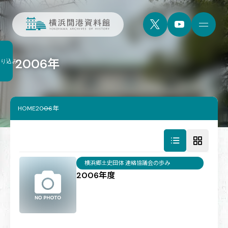
2006年
絞り込み
HOME
2006年
横浜郷土史団体 連絡協議会の歩み
2006年度