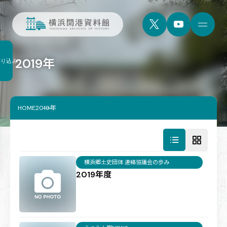
2019年
絞り込み
HOME
2019年
横浜郷土史団体 連絡協議会の歩み
2019年度