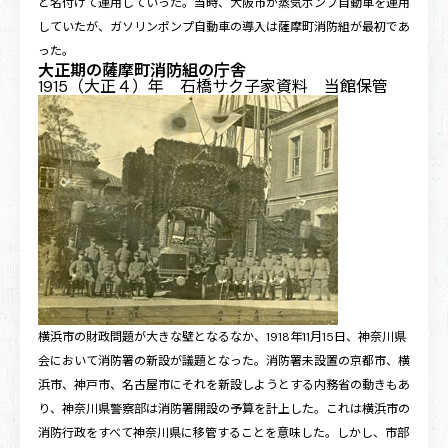
と名付けて運用していった。当時、大阪市が蒸気ポンプ自動車を運用
していたが、ガソリンポンプ自動車の導入は薩摩町消防組が最初であ
った。
大正期の薩摩町消防組の庁舎
1915（大正４）年 石橋サク子家資料 当館保管
横浜市の財政問題が大きな壁となるなか、1918年11月15日、神奈川県
会において消防署の新設が議題となった。消防署未設置の京都市、横
浜市、神戸市、名古屋市にそれを新設しようとする内務省の動きもあ
り、神奈川県警察部は消防署開設の予算を計上した。これは横浜市の
消防行政をすべて神奈川県に移管することを意味した。しかし、市部