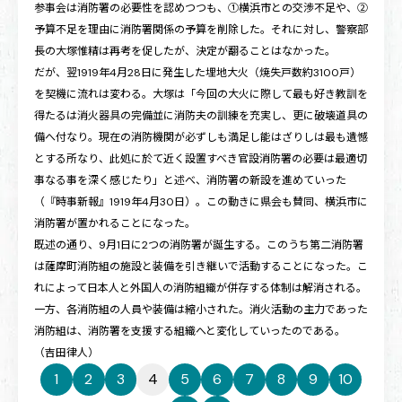
参事会は消防署の必要性を認めつつも、①横浜市との交渉不足や、②
予算不足を理由に消防署関係の予算を削除した。それに対し、警察部
長の大塚惟精は再考を促したが、決定が翻ることはなかった。
だが、翌1919年4月28日に発生した埋地大火（焼失戸数約3100戸）
を契機に流れは変わる。大塚は「今回の大火に際して最も好き教訓を
得たるは消火器具の完備並に消防夫の訓練を充実し、更に破壊道具の
備へ付なり。現在の消防機関が必ずしも満足し能はざりしは最も遺憾
とする所なり、此処に於て近く設置すべき官設消防署の必要は最適切
事なる事を深く感じたり」と述べ、消防署の新設を進めていった
（『時事新報』1919年4月30日）。この動きに県会も賛同、横浜市に
消防署が置かれることになった。
既述の通り、9月1日に2つの消防署が誕生する。このうち第二消防署
は薩摩町消防組の施設と装備を引き継いで活動することになった。こ
れによって日本人と外国人の消防組織が併存する体制は解消される。
一方、各消防組の人員や装備は縮小された。消火活動の主力であった
消防組は、消防署を支援する組織へと変化していったのである。
（吉田律人）
1
2
3
4
5
6
7
8
9
10