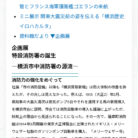
管とフランス海軍護衛艦ゴエランの来航
ミニ展示 関東大震災前の姿を伝える「横浜歴史
イロハカルタ」
資料館だより ▼企画展
企画展
特設消防署の誕生
―横浜市中消防署の源流―
消防力の強化をめぐって
社論「市の消防設備」以降も『横浜貿易新報』は防火体制の改善を訴
えたが、その兆しは見えなかった。例えば、1913（大正2）年2月、
県知事の大島久満次は蒸気ポンプ5台やそれを運用する馬の新規導入
を横浜市会に諮問、市会では消防自動車の導入も議論に上がったが、
財政上の理由から見送られることになった。その一方で、薩摩町消防
組は1914年3月開幕の東京大正博覧会に出陳されたイギリス・メリー
ウェザー社製のガソリンポンプ自動車を購入、「メリーウェザー号」