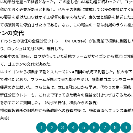
は約半分を雇って継続となった。 この話し合いは成功裡に終わったが、ロ
留めておく必要があると判断し、私もその判断に賛成して公使の要請にすぐ同
の要請を受けたロワはオイエ提督の指示を待たず、東久世と鍋島を輸送した
して横須賀湾に停泊させたのである。なお、この報告の一部は前掲のラウル論
ランの交代
、ロッシュの後任の全権公使ウトレー（M. Outrey）が仏商船で横浜に到
り、ロッシュは同月23日、離日した。
の最中の6月19日、ロワが待っていた砲艦フラームがサイゴンから横浜に到
得て、ゴエランの交代を決めた。
はサイゴンから横浜まで割とスムーズに24日間の航海で到着した。私の傘下
で述べたとおり、フラームが携えて来た指令を受け、護衛艦ゴエランをコーチ
帰還の途に就いた。さらに私は、本日6月25日から早速、代わりの第一軍艦
新任公使ウトレーも、これまで守ってきた我々の権益を引きつづき守るため
を示すことに賛同した。（6月25日付、横浜からの報告）
、横須賀製鉄所の旧幕府から新政府への移管前後に、横須賀湾へフランス軍艦
香奈美）
1
2
3
4
5
6
7
8
9