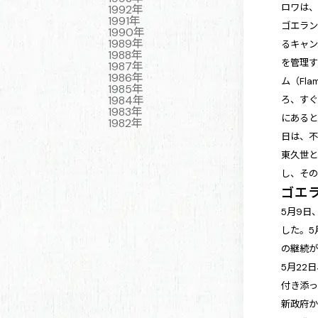
ロワは
1992年
1991年
ゴエラ
1990年
1989年
るキャ
1988年
を管理
1987年
1986年
ム（Fl
1985年
1984年
ろ、すぐ
1983年
にある
1982年
日は、不
東久世
し、そ
ゴエ
5月9日
した。5
の継続
5月22
付き添
新政府