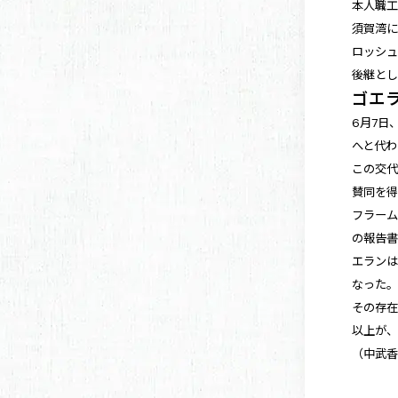
本人職工
須賀湾に
ロッシュ
後継と
ゴエ
6月7日
へと代わ
この交代
賛同を
フラーム
の報告書
エランは
なった。
その存在
以上が
（中武