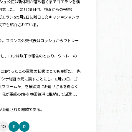
ッシュ公使は新体制が落ち着くまでゴエランを横
意した。（5月26日付、横浜からの報告）
ゴエランを5月2日に離日したキャン＝シャンの
文でも紹介されている。
着した。フランス外交代表はロッシュからウトレー
着し、ロワは以下の報告のとおり、ウトレーの
に加わったこの軍艦の状態はとても良好だ。 先
シナ総督の元に戻すことにし、6月23日、ゴ
［フラームか］を横須賀に派遣せざるを得なく
、我が軍艦の1隻を横須賀港に継続して派遣し、
が派遣された経緯である。
10
11
12