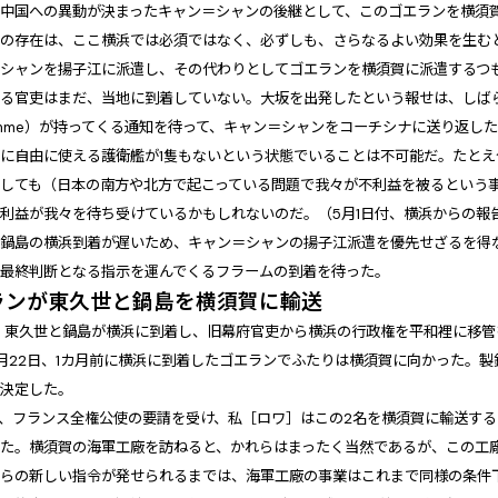
、中国への異動が決まったキャン＝シャンの後継として、このゴエランを横須
ンの存在は、ここ横浜では必須ではなく、必ずしも、さらなるよい効果を生む
ンシャンを揚子江に派遣し、その代わりとしてゴエランを横須賀に派遣するつ
する官吏はまだ、当地に到着していない。大坂を出発したという報せは、しば
amme）が持ってくる通知を待って、キャン＝シャンをコーチシナに送り返し
に自由に使える護衛艦が1隻もないという状態でいることは不可能だ。たと
としても（日本の南方や北方で起こっている問題で我々が不利益を被るという
利益が我々を待ち受けているかもしれないのだ。（5月1日付、横浜からの報
と鍋島の横浜到着が遅いため、キャン＝シャンの揚子江派遣を優先せざるを得
の最終判断となる指示を運んでくるフラームの到着を待った。
ランが東久世と鍋島を横須賀に輸送
、東久世と鍋島が横浜に到着し、旧幕府官吏から横浜の行政権を平和裡に移
月22日、1カ月前に横浜に到着したゴエランでふたりは横須賀に向かった。
が決定した。
日、フランス全権公使の要請を受け、私［ロワ］はこの2名を横須賀に輸送す
った。横須賀の海軍工廠を訪ねると、かれらはまったく当然であるが、この工
からの新しい指令が発せられるまでは、海軍工廠の事業はこれまで同様の条件