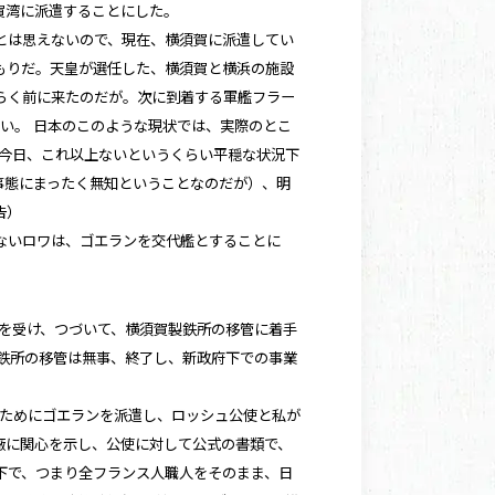
賀湾に派遣することにした。
とは思えないので、現在、横須賀に派遣してい
もりだ。天皇が選任した、横須賀と横浜の施設
らく前に来たのだが。次に到着する軍艦フラー
たい。 日本のこのような現状では、実際のとこ
え今日、これ以上ないというくらい平穏な状況下
事態にまったく無知ということなのだが）、明
告）
ないロワは、ゴエランを交代艦とすることに
管を受け、つづいて、横須賀製鉄所の移管に着手
製鉄所の移管は無事、終了し、新政府下での事業
るためにゴエランを派遣し、ロッシュ公使と私が
廠に関心を示し、公使に対して公式の書類で、
下で、つまり全フランス人職人をそのまま、日