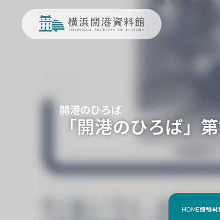
開港のひろば
「開港のひろば」第14
HOME
館報
開