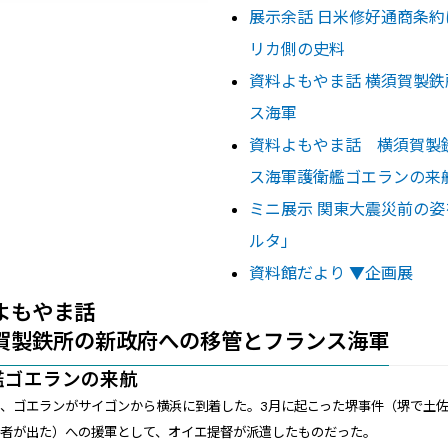
展示余話 日米修好通商条約
リカ側の史料
資料よもやま話 横須賀製
ス海軍
資料よもやま話 横須賀製
ス海軍護衛艦ゴエランの来
ミニ展示 関東大震災前の
ルタ」
資料館だより ▼企画展
よもやま話
賀製鉄所の新政府への移管とフランス海軍
艦ゴエランの来航
日、ゴエランがサイゴンから横浜に到着した。3月に起こった堺事件（堺で土
傷者が出た）への援軍として、オイエ提督が派遣したものだった。