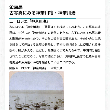
企画展
古写真にみる神奈川宿・神奈川湊
二 ロシエ「神奈川湊」
次にロシエ「神奈川湊」（
図版４
）を検討してみよう。この写真の場
所は、先述した「神奈川宿」の裏側にあたる。右下にみえる鳥居は青
木町洲崎神社のもので、その前の道が東海道である。その沖合には帆
を降ろして停泊する数艘の廻船と、荷物の揚げ降ろしに使用される多
数の小船がみえる。ただし、船底近くまでみえるので、干潮時に撮影
されたことになろう。写真の構図からは、洲崎神社後方の丘陵から同
社周辺の東海道と海辺を撮影していることになる。
図版４ ロシエ「神奈川湊」
当館所蔵