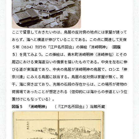
ここで留意しておきたいのは、鳥居の反対側の地点には家屋が建って
おらず、海へと横道が伸びていることである。この点に関連して天保
５年（1834）刊行の「江戸名所図会」の挿絵「洲崎明神」（
図版
５
）を見てみよう。この挿絵は、青木町洲崎明神（洲崎神社）とその
周辺における東海道沿いの情景を描いたものである。中央を左右に伸
びる道が東海道であり、中央の鳥居が洲崎明神の鳥居で、ロシエ「神
奈川湊」にみえる鳥居に該当する。鳥居の反対側は家屋が無く、若
干、海に突き出ており、先端の石段の存在からは、この場所が荷物の
荷揚場であったことが想定される（信仰的には海からの参道という位
置付けにもなっている）。
図版５ 「洲崎明神」
（『江戸名所図会』）当館所蔵