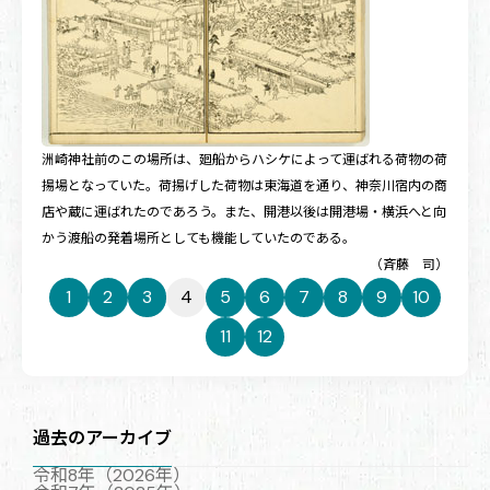
洲崎神社前のこの場所は、廻船からハシケによって運ばれる荷物の荷
揚場となっていた。荷揚げした荷物は東海道を通り、神奈川宿内の商
店や蔵に運ばれたのであろう。また、開港以後は開港場・横浜へと向
かう渡船の発着場所としても機能していたのである。
（斉藤 司）
1
2
3
4
5
6
7
8
9
10
11
12
過去のアーカイブ
令和8年（2026年）