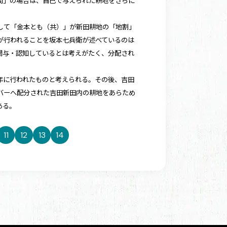
間」の場合は、自己で与えられた耕地をさらに
して「金本とも（共）」が新田耕地の「地割」
が行われることを坂本七兵衛が述べているのは
関与・認知しているとは考えがたく、分配され
年に行われたものと考えられる。その後、吉田
バーへ配分された吉田新田内の耕地をあらため
ある。
11
12
13
14