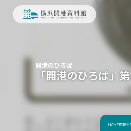
開港のひろば
「開港のひろば」第13
HOME
館報
開