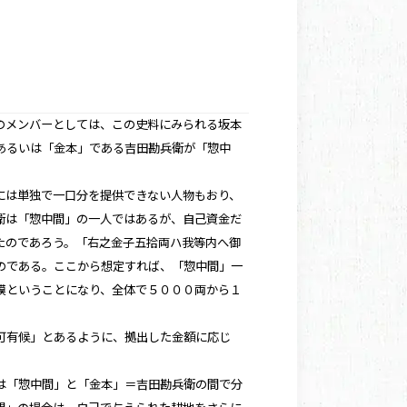
のメンバーとしては、この史料にみられる坂本
あるいは「金本」である吉田勘兵衛が「惣中
には単独で一口分を提供できない人物もおり、
衛は「惣中間」の一人ではあるが、自己資金だ
たのであろう。「右之金子五拾両ハ我等内へ御
のである。ここから想定すれば、「惣中間」一
模ということになり、全体で５０００両から１
可有候」とあるように、拠出した金額に応じ
は「惣中間」と「金本」＝吉田勘兵衛の間で分