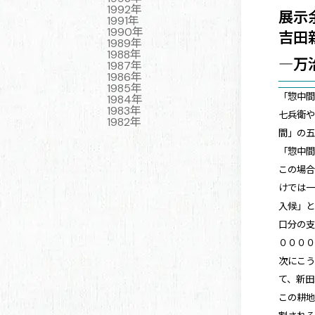
1992年
展示
1991年
1990年
吉田
1989年
1988年
―万
1987年
1986年
1985年
「惣中
1984年
1983年
七兵衛
1982年
間」の
「惣中
この場
けでは
入候」
口分の
０００
次にこ
て、新
この耕