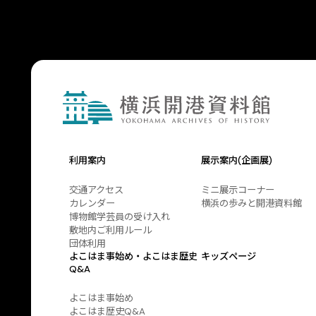
利用案内
展示案内(企画展)
交通アクセス
ミニ展示コーナー
カレンダー
横浜の歩みと開港資料館
博物館学芸員の受け入れ
敷地内ご利用ルール
団体利用
よこはま事始め・よこはま歴史
キッズページ
Q&A
よこはま事始め
よこはま歴史Q&A