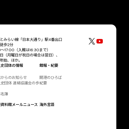
とみらい線「日本大通り」駅4番出口
徒歩2分
30〜17:00（入館は16:30まで）
日（月曜日が祝日の場合は翌日）、
年始、ほか。
土史団体の情報
館報・紀要
協からのお知らせ
開港のひろば
史団体 連絡協議会の歩
紀要
体名簿
港資料館メールニュース
海外言語