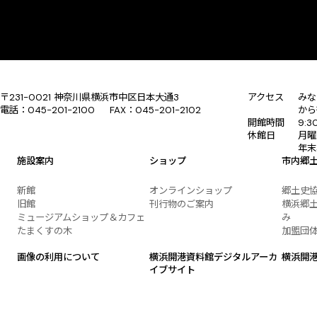
〒231-0021 神奈川県横浜市中区日本大通3
アクセス
みな
電話：045-201-2100 FAX：045-201-2102
から
開館時間
9:
休館日
月曜
年末
施設案内
ショップ
市内郷
新館
オンラインショップ
郷土史
旧館
刊行物のご案内
横浜郷土
ミュージアムショップ＆カフェ
み
たまくすの木
加盟団
画像の利用について
横浜開港資料館デジタルアーカ
横浜開
イブサイト