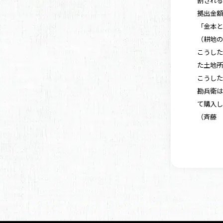
割され
拠出金
「金本
（耕地
こうし
た土地
こうし
勘兵衛
て購入
（斉藤