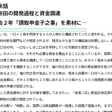
余話
新田の開発過程と資金調達
治２年「請取申金子之事」を素材に―
間」は、一口＝１株を所持する５人の人物から構成されていたと思われる。そ
や砂村新左衛門などが想定されるが、残念ながら全ての構成員は判明しない。
五口分の内、一口ないしは二口分を所持していた可能性も想定される。
間」のメンバーは、それぞれ必要な資金を拠出することになっているが、実際
合は第三者から資金を調達して一口分を賄うことになろう。おそらく坂本七兵
一口分全てを調達することができず、柚川作之丞から５０両の資金提供を受け
とあるように、柚川作之丞が支出した５０両は、坂本七兵衛の一口分へ入った
支出金額は、その１０倍から２０倍にあたる５００両から１０００両程度の規
０両の予算が想定される。
うした資金提供に対する対価を確認しておきたい。「金高ニ応し新田之地広狭
田耕地の分配が規定されている。
地の分配＝「地割」は、実際には新田開発が一段落した段階で実施され、まず