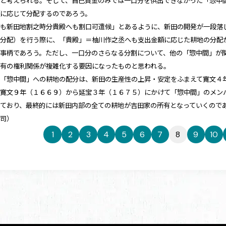
ると考えられる。そして、自己資金のみでは一口分を供出できなかった「惣中
額に応じて分配するのであろう。
とも新田地割之時分貴殿へも割口可遣候」とあるように、新田の開発が一段落
の分配）を行う際に、「貴殿」＝柚川作之丞へも支出金額に応じた耕地の分配
た事柄であろう。ただし、一口分のさらなる分割について、他の「惣中間」が
所有の権利関係が複雑化する要因になったものと思われる。
た「惣中間」への耕地の配分は、新田の生産性の上昇・安定をふまえて寛文４
は寛文９年（１６６９）から延宝３年（１６７５）にかけて「惣中間」のメン
しており、最終的には新田内部の全ての耕地が吉田家の所有となっていくので
 司）
1
2
3
4
5
6
7
8
9
10