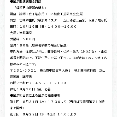
●
展示関連講座＆対談
「横浜芝山漆器の魅力」
講座 講師：金子皓彦氏（日本輸出工芸研究会会長）
対談 宮崎輝生氏（横浜マイスター 芝山漆器工芸家）＆金子皓彦氏
日時：１０月１６日（日）１４:００〜１６:００
会場：当館講堂
受講料：５００円
定員：８０名（応募者多数の場合は抽選）
申込方法：往復はがきに、郵便番号・住所・氏名（ふりがな）・電話
番号を明記の上、下記住所にお送り下さい。はがきは１枚につき１名
様のみの申込です。
〒２３１-００２１ 横浜市中区日本大通３ 横浜開港資料館 芝山
漆器展 講座係
お問い合わせ：０４５-２０１-２１００
締切：９月３０日（金）必着
●
展示担当者による展示の概要説明
第１回：８月３１日（水）１７:３０より（当日は夜間開館で１９時
まで開館）
第２回：９月２２日（木・祝日）１４:００より