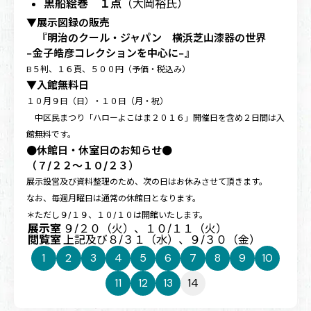
黒船絵巻 １点
（大岡裕氏）
▼展示図録の販売
『明治のクール・ジャパン 横浜芝山漆器の世界
−金子皓彦コレクションを中心に−』
B５判、１６頁、５００円（予価・税込み）
▼入館無料日
１０月９日（日）・１０日（月・祝）
中区民まつり「ハローよこはま２０１６」開催日を含め２日間は入
館無料です。
●休館日・休室日のお知らせ●
（７/２２〜１０/２３）
展示設営及び資料整理のため、次の日はお休みさせて頂きます。
なお、毎週月曜日は通常の休館日となります。
＊ただし９/１９、１０/１０は開館いたします。
展示室
９/２０（火）、１０/１１（火）
閲覧室
上記及び８/３１（水）、９/３０（金）
1
2
3
4
5
6
7
8
9
10
11
12
13
14