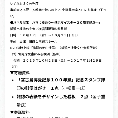
いずれも３０分程度
事前申込不要 入館券お持ちの上２F企画展示室入口にお集まり下さ
い。
●
パネル展示「ハマに技あり〜横浜マイスター２０周年記念〜」
横浜市経済局主催／横浜開港資料館共催
日時：１０月１２日（水）〜１０月２３日（日）
場所：当館 旧館１階記念ホール
DVD同時上映「横浜の芝山漆器」（横浜市技能文化会館所蔵）
（2）宮内庁文書にみる横浜
（仮称）
会期：２０１６年１０月２８日（金）〜２０１７年１月２９日
（日）
▼寄贈資料
「宮古島博愛記念１００年祭」記念スタンプ押
印の郵便はがき １点
（小松富一氏）
雑誌の表紙をデザインした看板 ２点
（金子重
量氏）
▼寄託資料