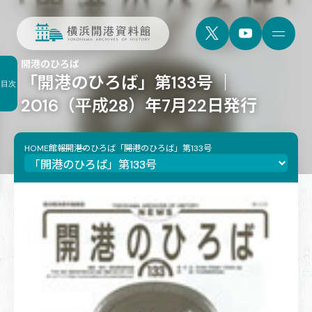
開港のひろば
「開港のひろば」第133号 ｜
目次
2016（平成28）年7月22日発行
HOME
館報
開港のひろば
「開港のひろば」第133号