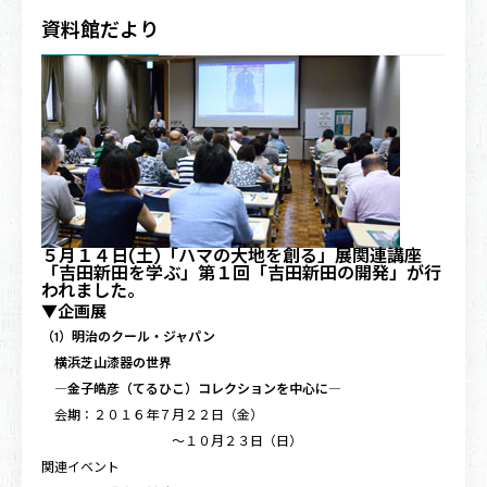
資料館だより
５月１４日(土)「ハマの大地を創る」展関連講座
「吉田新田を学ぶ」第１回「吉田新田の開発」が行
われました。
▼企画展
（1）明治のクール・ジャパン
横浜芝山漆器の世界
―金子皓彦（てるひこ）コレクションを中心に―
会期：２０１６年７月２２日（金）
〜１０月２３日（日）
関連イベント