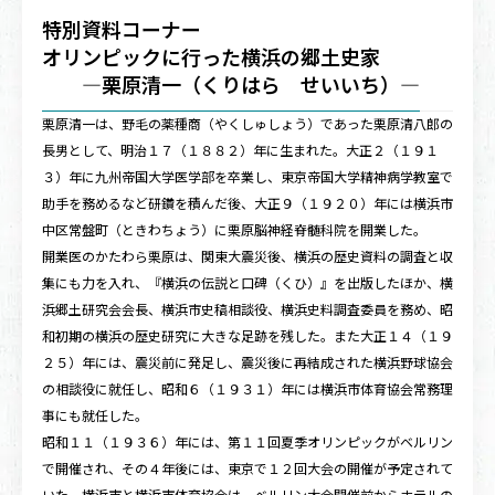
特別資料コーナー
オリンピックに行った横浜の郷土史家
―栗原清一（くりはら せいいち）―
栗原清一は、野毛の薬種商（やくしゅしょう）であった栗原清八郎の
長男として、明治１７（１８８２）年に生まれた。大正２（１９１
３）年に九州帝国大学医学部を卒業し、東京帝国大学精神病学教室で
助手を務めるなど研鑽を積んだ後、大正９（１９２０）年には横浜市
中区常盤町（ときわちょう）に栗原脳神経脊髄科院を開業した。
開業医のかたわら栗原は、関東大震災後、横浜の歴史資料の調査と収
集にも力を入れ、『横浜の伝説と口碑（くひ）』を出版したほか、横
浜郷土研究会会長、横浜市史稿相談役、横浜史料調査委員を務め、昭
和初期の横浜の歴史研究に大きな足跡を残した。また大正１４（１９
２５）年には、震災前に発足し、震災後に再結成された横浜野球協会
の相談役に就任し、昭和６（１９３１）年には横浜市体育協会常務理
事にも就任した。
昭和１１（１９３６）年には、第１１回夏季オリンピックがベルリン
で開催され、その４年後には、東京で１２回大会の開催が予定されて