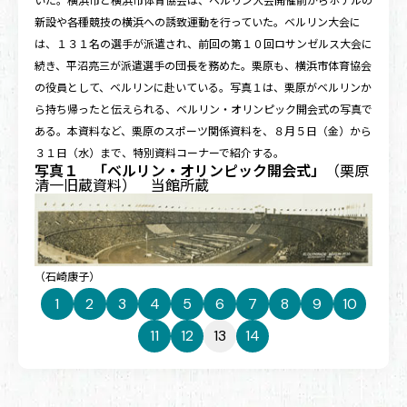
いた。横浜市と横浜市体育協会は、ベルリン大会開催前からホテルの
新設や各種競技の横浜への誘致運動を行っていた。ベルリン大会に
は、１３１名の選手が派遣され、前回の第１０回ロサンゼルス大会に
続き、平沼亮三が派遣選手の団長を務めた。栗原も、横浜市体育協会
の役員として、ベルリンに赴いている。
写真１
は、栗原がベルリンか
ら持ち帰ったと伝えられる、ベルリン・オリンピック開会式の写真で
ある。本資料など、栗原のスポーツ関係資料を、８月５日（金）から
３１日（水）まで、特別資料コーナーで紹介する。
写真１ 「ベルリン・オリンピック開会式」
（栗原
清一旧蔵資料） 当館所蔵
（石崎康子）
1
2
3
4
5
6
7
8
9
10
11
12
13
14