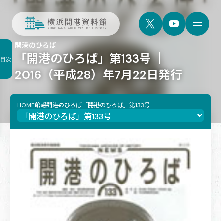
開港のひろば
「開港のひろば」第133号 ｜
目次
2016（平成28）年7月22日発行
HOME
館報
開港のひろば
「開港のひろば」第133号