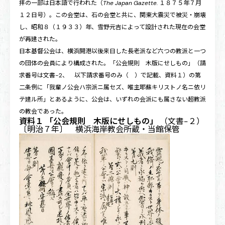
拝の一部は日本語で行われた（
The Japan Gazette.
１８７５年７月
１２日号）。この会堂は、石の会堂と共に、関東大震災で被災・崩壊
し、昭和８（１９３３）年、雪野元吉によって設計された現在の会堂
が再建された。
日本基督公会は、横浜開港以後来日した長老派など六つの教派と一つ
の団体の会員により構成された。「公会規則 木版にせしもの」（請
求番号は文書−2、 以下請求番号のみ（ ）で記載、
資料１
）の第
二条例に「我輩ノ公会ハ宗派ニ属セズ、唯主耶蘇キリストノ名ニ依リ
テ建ル所」とあるように、公会は、いずれの会派にも属さない超教派
の教会であった。
資料１ 「公会規則 木版にせしもの」
（文書−２）
〔明治７年〕 横浜海岸教会所蔵・当館保管