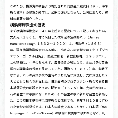
このたび、横浜海岸教会より寄託された同教会所蔵資料（以下、海岸
教会資料）の整理が終了し、公開の運びとなった。公開にあたり、資
料の概要を紹介したい。
横浜海岸教会の歴史
まず横浜海岸教会の１４０年を超える歴史について記しておきたい。
文久元（１８６１）年に来日した改革派の宣教師バラ（James
Hamilton Ballagh, １８３２〜１９２０）は、明治元（１８６８）
年、現在横浜海岸教会のある地に、小さな石の会堂を建てた（『ジョ
ナサン・ゴーブル研究』川島第二郎著 新教出版社 １９８８年）。
この建物は、礼拝のみならず、海員伝道の場となり、またバラの英語
学校の講義室の役割も果たしていた。明治５（１８７２）年、禁教下
ながら、バラの英語学校の生徒のうち九名が受洗し、先に受洗した２
名とともに教会を創設した。日本最初のプロテスタント教会である日
本基督公会の創設であった。明治８（１８７５）年、会員が増加し、
石の会堂では手狭になったため、石の会堂の横に新たな会堂を新築し
た。この時日本基督横浜海岸教会と改称する。同年７月１０日に行わ
れた会堂の献堂式では、日本人の教会であることから、日本語（the
language of the Dai-Nippon）の歌詞で賛美歌が歌われるなど、礼