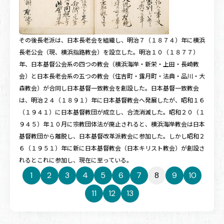
その後長老派は、日本長老会を組織し、明治７（１８７４）年に横浜
長老公会（現、横浜指路教会）を設立した。明治１０（１８７７）
年、日本基督公会系の四つの教会（横浜海岸・新栄・上田・長崎教
会）と日本長老会系の五つの教会（住吉町・露月町・法典・品川・大
森教会）が合同し日本基督一致教会を創設した。日本基督一致教会
は、明治２４（１８９１）年に日本基督教会へ発展したが、昭和１６
（１９４１）に日本基督教団が成立し、合流消滅した。昭和２０（１
９４５）年１０月に宗教団体法が廃止されると、横浜海岸教会は日本
基督教団から離脱し、日本基督改革派教会に参加した。しかし昭和２
６（１９５１）年に新に日本基督教会（日本キリスト教会）が創設さ
れるとこれに参加し、現在に至っている。
1
2
3
4
5
6
7
8
9
10
11
12
13