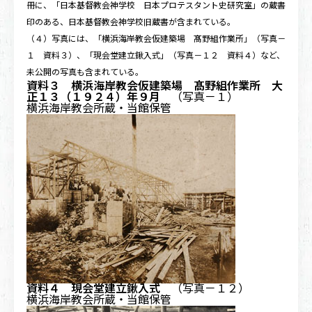
冊に、「日本基督教会神学校 日本プロテスタント史研究室」の蔵書
印のある、日本基督教会神学校旧蔵書が含まれている。
（４）写真には、「横浜海岸教会仮建築場 髙野組作業所」（写真－
１
資料３
）、「現会堂建立鍬入式」（写真－１２
資料４
）など、
未公開の写真も含まれている。
資料３ 横浜海岸教会仮建築場 髙野組作業所 大
正１３（１９２４）年９月
（写真－１）
横浜海岸教会所蔵・当館保管
資料４ 現会堂建立鍬入式
（写真－１２）
横浜海岸教会所蔵・当館保管