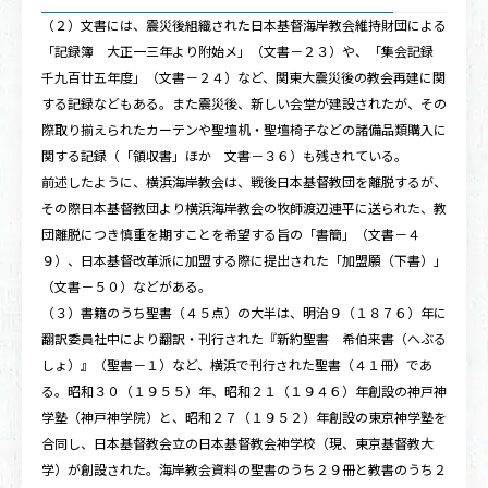
（２）文書には、震災後組織された日本基督海岸教会維持財団による
「記録簿 大正一三年より附始メ」（文書－２３）や、「集会記録
千九百廿五年度」（文書－２４）など、関東大震災後の教会再建に関
する記録などもある。また震災後、新しい会堂が建設されたが、その
際取り揃えられたカーテンや聖壇机・聖壇椅子などの諸備品類購入に
関する記録（「領収書」ほか 文書－３６）も残されている。
前述したように、横浜海岸教会は、戦後日本基督教団を離脱するが、
その際日本基督教団より横浜海岸教会の牧師渡辺連平に送られた、教
団離脱につき慎重を期すことを希望する旨の「書簡」（文書－４
９）、日本基督改革派に加盟する際に提出された「加盟願（下書）」
（文書－５０）などがある。
（３）書籍のうち聖書（４５点）の大半は、明治９（１８７６）年に
翻訳委員社中により翻訳・刊行された『新約聖書 希伯来書（へぶる
しょ）』（聖書－１）など、横浜で刊行された聖書（４１冊）であ
る。昭和３０（１９５５）年、昭和２１（１９４６）年創設の神戸神
学塾（神戸神学院）と、昭和２７（１９５２）年創設の東京神学塾を
合同し、日本基督教会立の日本基督教会神学校（現、東京基督教大
学）が創設された。海岸教会資料の聖書のうち２９冊と教書のうち２