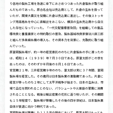
り各地の製糸工場を急速に傘下におさめつつあった片倉製糸が取り組
んだものであった。原合名会社は売込商として、片倉の生糸を扱って
いたが、関東大震災を契機に片倉は売込業に進出し、その後ストッキ
ング用高格糸を中心に直輸出をおこない、横浜の生糸売込商から自立
した存在になっていった。「一代交配蚕種普及団」を組織しての蚕品
種改良と養蚕農家との特約取引の普及、製糸器械改良家御法川直三郎
と組んだ多条繰糸機の導入も、その資本力を背景に、先取的に取り組
んでいった。
原富岡製糸場が、約一年の経営委託ののちに片倉製糸の手に渡ったの
は、昭和１４（１９３９）年７月３０日である。原富太郎がこの世を
去ったのは、そのわずか半月後の８月１６日であった。
官営期２１年、三井経営期９年ののち、富太郎は実に３７年間、富岡
製糸場を経営した。その歳月は日本製糸業の激動期であった。片倉に
経営が移ったのち２年にして太平洋戦争が始まり、日本の生糸は、市
場で品位を問われることのない、パラシュートや火薬袋の軍需に消費
されることとなる。戦後は輸出産業の花形に返り咲いたが、その期間
も１５年程度で、製糸場が稼働したその後の四半世紀は、日本製糸業
自体が衰退に向かう時代であった。
富岡製糸場が稼働した１１５年の歴史において、原富太郎はもっとも