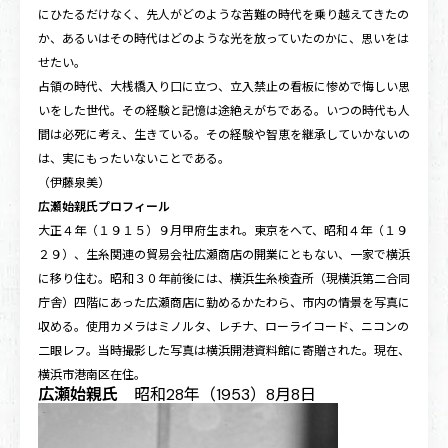
にひたるだけなく、先人がどのような苦難の時代を乗り越えてきたの
か、あるいはその時代はどのような光を放っていたのかに、思いをは
せたい。
占領の時代、大桟橋入り口に立つ、立入禁止の看板に惨めで悔しい思
いをした世代。その経験と記憶は途絶えがちである。いつの時代も人
間は必死に考え、生きている。その経験や智恵を継承していかないの
は、実にもったいないことである。
（伊藤泉美）
広瀬始親氏プロフィール
大正４年（１９１５）９月甲府生まれ。東京をへて、昭和４年（１９
２９）、生糸関連の貿易会社広瀬商店の開業にともない、一家で横浜
に移り住む。昭和３０年前後には、横浜生糸検査所（現横浜第二合同
庁舎）四階にあった広瀬商店に勤めるかたわら、市内の情景を写真に
収める。使用カメラはミノルタ、レチナ、ローライコード、ニコンの
二眼レフ。当時撮影した写真は横浜開港資料館に寄贈された。現在、
横浜市港南区在住。
広瀬始親氏
昭和28年（1953）8月8日