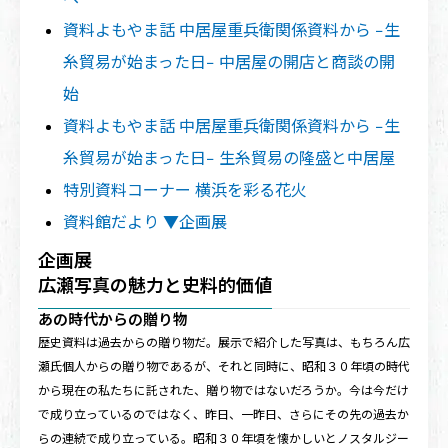
資料よもやま話 中居屋重兵衛関係資料から −生
糸貿易が始まった日− 中居屋の開店と商談の開
始
資料よもやま話 中居屋重兵衛関係資料から −生
糸貿易が始まった日− 生糸貿易の隆盛と中居屋
特別資料コーナー 横浜を彩る花火
資料館だより ▼企画展
企画展
広瀬写真の魅力と史料的価値
あの時代からの贈り物
歴史資料は過去からの贈り物だ。展示で紹介した写真は、もちろん広
瀬氏個人からの贈り物であるが、それと同時に、昭和３０年頃の時代
から現在の私たちに託された、贈り物ではないだろうか。今は今だけ
で成り立っているのではなく、昨日、一昨日、さらにその先の過去か
らの連続で成り立っている。昭和３０年頃を懐かしいとノスタルジー