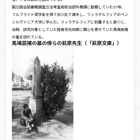
国立国会図書館調査立法考査局政治部外務課に勤務していた57年、
フルブライト奨学金を得て氷川丸で渡米し、フィラデルフィアのペン
シルヴァニア大学に学んだ。フィラデルフィアに到着すると直ぐに、
当時、研究対象としていた陸奥宗光同様に関心を寄せていた馬場辰猪
の墓を訪れている。
馬場辰猪の墓の傍らの萩原先生（「萩原文庫」）