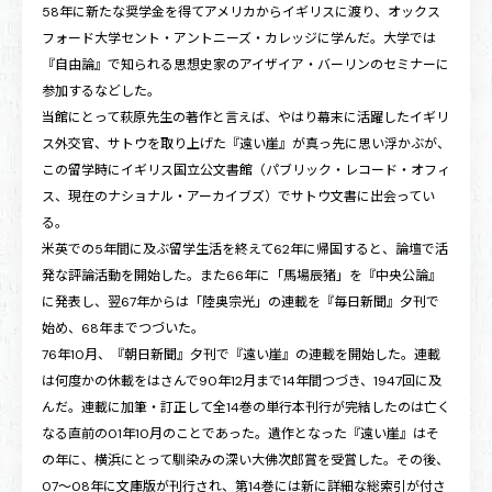
58年に新たな奨学金を得てアメリカからイギリスに渡り、オックス
フォード大学セント・アントニーズ・カレッジに学んだ。大学では
『自由論』で知られる思想史家のアイザイア・バーリンのセミナーに
参加するなどした。
当館にとって萩原先生の著作と言えば、やはり幕末に活躍したイギリ
ス外交官、サトウを取り上げた『遠い崖』が真っ先に思い浮かぶが、
この留学時にイギリス国立公文書館（パブリック・レコード・オフィ
ス、現在のナショナル・アーカイブズ）でサトウ文書に出会ってい
る。
米英での5年間に及ぶ留学生活を終えて62年に帰国すると、論壇で活
発な評論活動を開始した。また66年に「馬場辰猪」を『中央公論』
に発表し、翌67年からは「陸奥宗光」の連載を『毎日新聞』夕刊で
始め、68年までつづいた。
76年10月、『朝日新聞』夕刊で『遠い崖』の連載を開始した。連載
は何度かの休載をはさんで90年12月まで14年間つづき、1947回に及
んだ。連載に加筆・訂正して全14巻の単行本刊行が完結したのは亡く
なる直前の01年10月のことであった。遺作となった『遠い崖』はそ
の年に、横浜にとって馴染みの深い大佛次郎賞を受賞した。その後、
07〜08年に文庫版が刊行され、第14巻には新に詳細な総索引が付さ