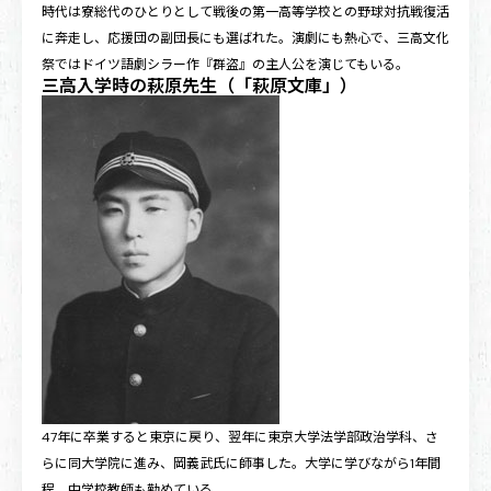
時代は寮総代のひとりとして戦後の第一高等学校との野球対抗戦復活
に奔走し、応援団の副団長にも選ばれた。演劇にも熱心で、三高文化
祭ではドイツ語劇シラー作『群盗』の主人公を演じてもいる。
三高入学時の萩原先生（「萩原文庫」）
47年に卒業すると東京に戻り、翌年に東京大学法学部政治学科、さ
らに同大学院に進み、岡義武氏に師事した。大学に学びながら1年間
程、中学校教師も勤めている。