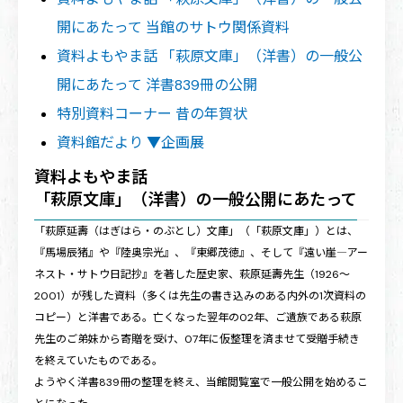
開にあたって 当館のサトウ関係資料
資料よもやま話 「萩原文庫」（洋書）の一般公
開にあたって 洋書839冊の公開
特別資料コーナー 昔の年賀状
資料館だより ▼企画展
資料よもやま話
「萩原文庫」（洋書）の一般公開にあたって
「萩原延壽（はぎはら・のぶとし）文庫」（「萩原文庫」）とは、
『馬場辰猪』や『陸奥宗光』、『東郷茂徳』、そして『遠い崖―アー
ネスト・サトウ日記抄』を著した歴史家、萩原延壽先生（1926〜
2001）が残した資料（多くは先生の書き込みのある内外の1次資料の
コピー）と洋書である。亡くなった翌年の02年、ご遺族である萩原
先生のご弟妹から寄贈を受け、07年に仮整理を済ませて受贈手続き
を終えていたものである。
ようやく洋書839冊の整理を終え、当館閲覧室で一般公開を始めるこ