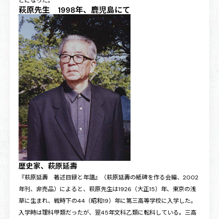
とになった。
萩原先生 1998年、鹿児島にて
歴史家、萩原延壽
『萩原延壽 著述目録と年譜』（萩原延壽の紙碑を作る会編、2002
年刊、非売品）によると、萩原先生は1926（大正15）年、東京の浅
草に生まれ、戦時下の44（昭和19）年に第三高等学校に入学した。
入学時は理科甲類だったが、翌45年文科乙類に転科している。三高