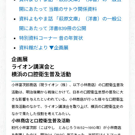
開にあたって 当館のサトウ関係資料
資料よもやま話 「萩原文庫」（洋書）の一般公
開にあたって 洋書839冊の公開
特別資料コーナー 昔の年賀状
資料館だより ▼企画展
企画展
ライオン講演会と
横浜の口腔衛生普及活動
小林富次郎商店（現ライオン（株）、以下小林商店）の口腔衛生普及
活動は、明治後期から戦後にかけて、日本の口腔衛生思想の普及に大
きな影響を与えたといわれている。小林商店が行った様々な口腔衛生
普及活動のなかで、ライオン講演会を取り上げ、横浜の口腔衛生史の
なかで果たした役割を考えてみたい。
小林商店と口腔衛生普及活動
初代小林富次郎（こばやし とみじろう1852〜1910年）が小林商店