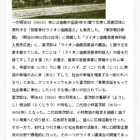
一方明治33（1900）年には歯磨の空袋1枚を1厘で交換し慈善団体に
寄附する「慈善券付ライオン歯磨袋入」も販売した。『東京朝日新
聞』（明治33年10月22日号）に掲載した「ライオン歯磨慈善券附袋
入発売広告」に、富次郎は「ライオン歯磨慈善袋の趣旨」と題する文
章を載せている。そこには「（ライオン歯磨慈善券附袋入）の袋を打
捨てずして之を溜（た）め置き、最寄の慈善事業に寄贈せられん事
を、希望の至（いた）りに堪（た）へず、之（こ）れ実（じつ）に弊
店の幸福のみに非（あら）ずして、社会の幸福を増進する一助たれバ
なり」とある。クリスチャンでもあった富次郎の「事業収益をもって
社会事業に奉仕」したいとする強い思いが記されている。
富次郎は、明治43（1910）年12月死去し、富次郎の養嗣子（ようし
し）徳治郎（とくじろう）が改名し、二代目小林富次郎（1872〜
1958年）となった。二代目徳次郎は、小林商店の経営を歯磨と歯ブ
ラシ専業へと切り替え、広告部を設置し、盛んに広報活動を行った。
その一方で、初代より引き継いだ社会貢献の活動を、特に口腔衛生普
及の分野で積極的に行った。その一つがライオン講演会の開催であっ