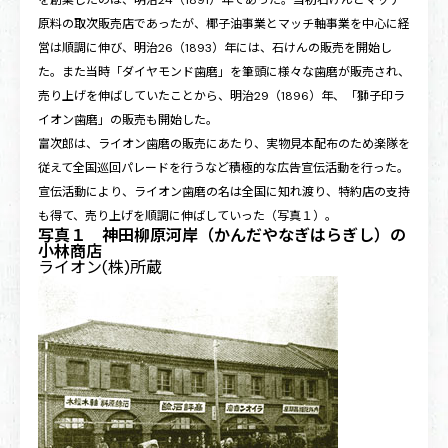
を創業したのは、明治24（1891）年であった。当初石けんとマッチ
原料の取次販売店であったが、椰子油事業とマッチ軸事業を中心に経
営は順調に伸び、明治26（1893）年には、石けんの販売を開始し
た。また当時「ダイヤモンド歯磨」を筆頭に様々な歯磨が販売され、
売り上げを伸ばしていたことから、明治29（1896）年、「獅子印ラ
イオン歯磨」の販売も開始した。
富次郎は、ライオン歯磨の販売にあたり、実物見本配布のため楽隊を
従えて全国巡回パレードを行うなど積極的な広告宣伝活動を行った。
宣伝活動により、ライオン歯磨の名は全国に知れ渡り、特約店の支持
も得て、売り上げを順調に伸ばしていった（
写真１
）。
写真１ 神田柳原河岸（かんだやなぎはらぎし）の
小林商店
ライオン(株)所蔵