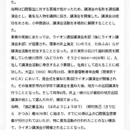
た。
当時は口腔衛生に対する意識が低かったため、講演会の名称を通俗講
演会とし、著名な人物を講師に招き、講演会を開催した。講演会は成
功をおさめ、小林商店は、講演会活動を本格的に展開することとし
た。
事業の実施にあたっては、ライオン通俗講演会本部（後にライオン講
演会本部）が設置され、理事の井上胤文（いのうえ たねふみ）らが
講演会活動を担当することとなった。また東京小石川で歯科医院を開
業していた緑川宗作（みどりかわ そうさく1884〜1929年）に、入
社して講演会活動に専念するよう要請し、社員として迎えることに成
功した。大正2（1913）年2月23日、東京基督教青年会館（現東京Ｙ
ＭＣＡ）において、発会式を兼ねた第1回ライオン講演会が開催され
た。その後東京市内の学校で講演会を重ねた後、地方への巡回講演を
行うこととなった。そして同年6月、井上・緑川らが最初の地方巡回
講演の地として選んだのが、横浜であった。
当時、『歯之養生法』（はのようじょうほう）（桐村克己（きりむ
ら かつみ）著1879年）に始まり、すでに10冊以上の口腔衛生啓蒙
書が刊行されてはいたが、特に普及活動の行われたことのない横浜
で、ライオン講演会が開催されることとなった。