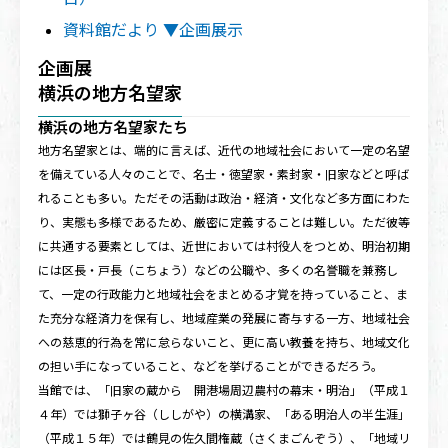
資料館だより ▼企画展示
企画展
横浜の地方名望家
横浜の地方名望家たち
地方名望家とは、端的に言えば、近代の地域社会において一定の名望
を備えている人々のことで、名士・徳望家・素封家・旧家などと呼ば
れることも多い。ただその活動は政治・経済・文化など多方面にわた
り、実態も多様であるため、厳密に定義することは難しい。ただ彼等
に共通する要素としては、近世においては村役人をつとめ、明治初期
には区長・戸長（こちょう）などの公職や、多くの名誉職を兼務し
て、一定の行政能力と地域社会をまとめる才覚を持っていること、ま
た充分な経済力を保有し、地域産業の発展に寄与する一方、地域社会
への慈恵的行為を常に怠らないこと、更に高い教養を持ち、地域文化
の担い手になっていること、などを挙げることができるだろう。
当館では、「旧家の蔵から 開港場周辺農村の幕末・明治」（平成１
４年）では獅子ヶ谷（ししがや）の横溝家、「ある明治人の半生涯」
（平成１５年）では鶴見の佐久間権蔵（さくまごんぞう）、「地域リ