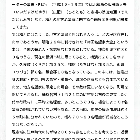
ーダーの幕末・明治」（平成１８~１９年）では北綱島の飯田助太夫
（いいだすけだゆう）（広配）（ひろとも）と市場の添田知通（そえ
だともみち）など、横浜の地方名望家に関する企画展示を何度か開催
してきた。
では横浜にはこうした地方名望家と呼ばれる人々は、どの程度存在し
たのであろうか。明治２８年に刊行された『帝国名望家大全』という
本は、全国の著名人・篤志家などを収録している。神奈川県下約８０
０名のうち、現在の横浜市域に限ってみると、横浜市２８１名のほ
か、久良岐（くらき）郡３５名、橘樹（たちばな）郡３５名、都筑
（つづき）郡８名、鎌倉郡１８名となっている。この中には、他県出
身の政府・神奈川県の高官・議員や、町場の商家なども含まれている
ため、地方名望家に限定した場合、その数は更に少なくなる。町場を
除いて考えると、概ね各村（明治２１年の町村制公布後に成立した近
代の行政村）に平均２名程度、多いところで３名、場合によっては名
望家の記載されていない村もある。この当時、現在の横浜市域は約４
５の町村に分かれていたので、概ね７０〜８０名程度が妥当なところ
ではないだろうか。
現市域に江戸時代の村が約２００ヶ村存在したことを考えると、近世
の村役人層がそのまま地方名望家になり得なかったことは容易に想像