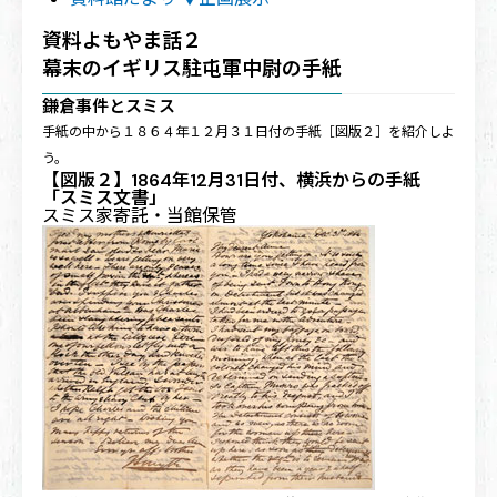
資料よもやま話２
幕末のイギリス駐屯軍中尉の手紙
鎌倉事件とスミス
手紙の中から１８６４年１２月３１日付の手紙［
図版２
］を紹介しよ
う。
【図版２】1864年12月31日付、横浜からの手紙
「スミス文書」
スミス家寄託・当館保管