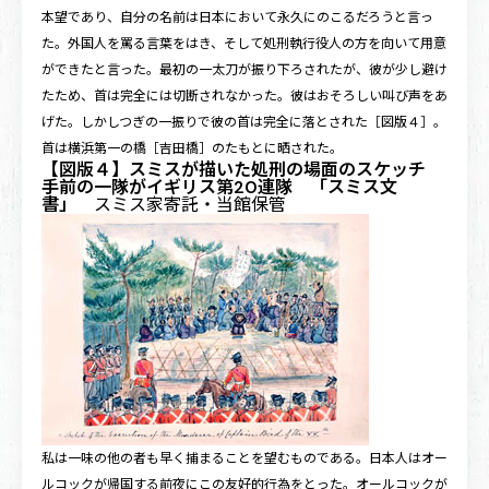
本望であり、自分の名前は日本において永久にのこるだろうと言っ
た。外国人を罵る言葉をはき、そして処刑執行役人の方を向いて用意
ができたと言った。最初の一太刀が振り下ろされたが、彼が少し避け
たため、首は完全には切断されなかった。彼はおそろしい叫び声をあ
げた。しかしつぎの一振りで彼の首は完全に落とされた［
図版４
］。
首は横浜第一の橋［吉田橋］のたもとに晒された。
【図版４】スミスが描いた処刑の場面のスケッチ
手前の一隊がイギリス第20連隊 「スミス文
書」
スミス家寄託・当館保管
私は一味の他の者も早く捕まることを望むものである。日本人はオー
ルコックが帰国する前夜にこの友好的行為をとった。オールコックが