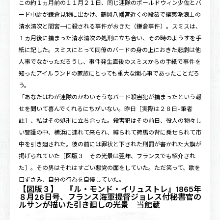
この約１ヵ月前の１１月２１日、同じ連隊のボールドウィン少佐とバ
ード中尉が鎌倉見物に出かけ、鶴岡八幡宮近くの段葛で攘夷派浪士の
清水清次と間宮一に殺される事件がおきた（鎌倉事件）。スミスは、
１ヵ月後に捕まった清水清次の処刑に立ち合い、その時のようすを手
紙に記した。スミスにとって同僚のバードの身の上におきた悲劇は他
人事でなかっただろうし、事件発生直後のスミスからの手紙で事件を
知ったアイルランドの家族にとっても重大な関心事であったことだろ
う。
「あなたはわが連隊のかわいそうなバード殺害犯が捕まったという報
せを聞いて喜んでくれるにちがいない。昨日［実際は２８日−筆者
註］、私はその処刑に立ち合った。殺害犯はその前日、役人の物々し
い警護の中、横浜に連れて来られ、縛られて荷馬の背に乗せられて市
中を引き廻された。彼の前には罪状と下された刑罰が書かれた大旗が
掲げられていた［
図版３
その光景は翌年、フランスでも紹介され
た］。その男はそれはすごい悪党の面をしていた。ただ笑って、歌を
口ずさみ、自分の行為を自慢していた。
【図版３】 『ル・モンド・イリュストレ』1865年
８月26日号、フランス海軍提督ジョレス付秘書官の
ルサンが描いた引き廻しの光景
当館蔵