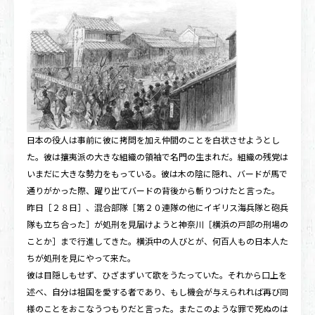
日本の役人は事前に彼に拷問を加え仲間のことを白状させようとし
た。彼は攘夷派の大きな組織の領袖で名門の生まれだ。組織の残党は
いまだに大きな勢力をもっている。彼は木の陰に隠れ、バードが馬で
通りがかった際、躍り出てバードの背後から斬りつけたと言った。
昨日［２８日］、混合部隊［第２０連隊の他にイギリス海兵隊と砲兵
隊も立ち合った］が処刑を見届けようと神奈川［横浜の戸部の刑場の
ことか］まで行進してきた。横浜中の人びとが、何百人もの日本人た
ちが処刑を見にやって来た。
彼は目隠しもせず、ひざまずいて歌をうたっていた。それから口上を
述べ、自分は祖国を愛する者であり、もし機会が与えられれば再び同
様のことをおこなうつもりだと言った。またこのような罪で死ぬのは