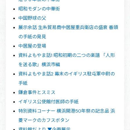
昭和モダンの中華街
中国野球の父
展示余話 生糸貿易商中居屋重兵衛店の盛衰 番頭
の手紙の発見
中居屋の登場
資料よもやま話1 昭和初期の二つの楽譜 「人形
を送る歌」横浜市編
資料よもやま話2 幕末のイギリス駐屯軍中尉の
手紙
鎌倉事件とスミス
イギリス公使館付医師の手紙
特別資料コーナー 横浜開港50年祭の記念品 浜
菱マークのカフスボタン
資料館だより ▼企画展示