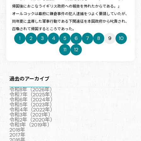
帰国後におこなうイギリス政府への報告を怖れたからである。」
オールコックは幕府に鎌倉事件の犯人逮捕をつよく要請していたが、
同年夏に主導した軍事行動である下関遠征を本国政府から叱責され、
召喚されて帰国するところであった。
1
2
3
4
5
6
7
8
9
10
11
12
過去のアーカイブ
令和8年（2026年）
令和7年（2025年）
令和6年（2024年）
令和5年（2023年）
令和4年（2022年）
令和3年（2021年）
令和2年（2020年）
令和1年（2019年）
2018年
2017年
2016年