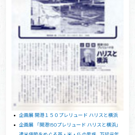
企画展 開港１５０プレリュード ハリスと横浜
企画展 「開港150プレリュード ハリスと横浜」
遣米使節をめぐる英・米・仏の思惑 万延元年