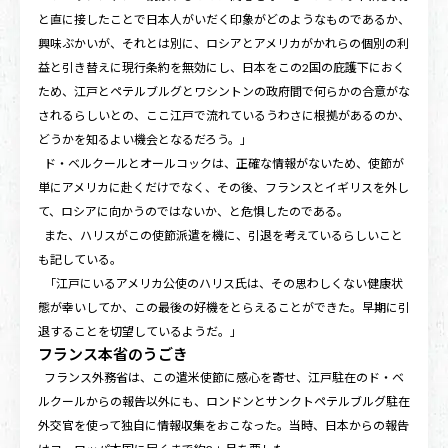
と直に接したことで日本人がいだく印象がどのようなものであるか、
興味ぶかいが、それとは別に、ロシアとアメリカがかれらの個別の利
益と引き替えに現行条約を無効にし、日本をこの2国の庇護下におく
ため、江戸とペテルブルグとワシントンの政府間で何らかの合意がな
されるらしいとの、ここ江戸で流れているうわさに根拠があるのか、
どうかを知るよい機会となるだろう。」
ド・ベルクールとオールコックは、正確な情報がないため、使節が
単にアメリカに赴くだけでなく、その後、フランスとイギリスを外し
て、ロシアに向かうのではないか、と危惧したのである。
また、ハリスがこの使節派遣を機に、引退を考えているらしいこと
も記している。
「江戸にいるアメリカ公使のハリス氏は、その思わしくない健康状
態が幸いしてか、この最後の好機をとらえることができた。早期に引
退することを切望しているようだ。」
フランス本省のうごき
フランス外務省は、この遣米使節に感心を寄せ、江戸駐在のド・ベ
ルクールからの報告以外にも、ロンドンとサンクトペテルブルグ駐在
外交官を使って独自に情報収集をおこなった。当時、日本からの報告