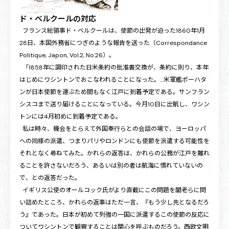
ド・ベルクールの対応
フランス総領事ド・ベルクールは、使節の出発が迫った1860年1月
28日、本国外務省につぎのような報告を送った（Correspondance
Politique, Japon, Vol.2, No.26）。
「1858年に調印された日米条約の批准書交換が、条約に則り、本年
はじめにワシントンでおこなわれることになった。…米軍艦ポーハタ
ンが日本使節を運ぶため間もなく江戸に到着予定である。サンフラン
シスコまで送り届けることになっている。今月10日に出航し、ワシン
トンには4月初めに到着予定である。
私は時々、機会をとらえて外国奉行らとの会談の場で、ヨーロッパ
への同様の派遣、つまりパリやロンドンにも使節を派遣する可能性を
それとなく尋ねてみた。かれらの返答は、かれらの公務が江戸を離れ
ることを許さないだろう、あるいは別の者は航海に慣れていないの
で、との返答だった。
イギリス公使のオールコック氏がより直截にこの問題を閣老らに問
い詰めたところ、かれらの返事はただ一言、『もう少し先となるだろ
う』であった。日本が初めて列強の一国に派遣するこの使節の反応に
ついてワシントンで観察することは関心を呼ぶものだろう。西欧文明