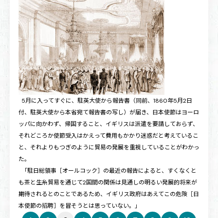
5月に入ってすぐに、駐英大使から報告書（同前、1860年5月2日
付、駐英大使から本省宛て報告書の写し）が届き、日本使節はヨーロ
ッパに向かわず、帰国すること、イギリスは派遣を要請しておらず、
それどころか使節受入はかえって費用もかかり迷惑だと考えているこ
と、それよりもつぎのように貿易の発展を重視していることがわかっ
た。
「駐日総領事［オールコック］の最近の報告によると、すくなくと
も茶と生糸貿易を通じて2国間の関係は見通しの明るい発展的将来が
期待されるとのことであるため、イギリス政府はあえてこの危険［日
本使節の招聘］を冒そうとは思っていない。」