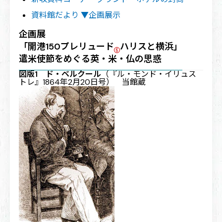
資料館だより ▼企画展示
企画展
「開港150プレリュード
ハリスと横浜」
遣米使節をめぐる英・米・仏の思惑
図版1 ド・ベルクール
（『ル・モンド・イリュス
トレ』1864年2月20日号） 当館蔵