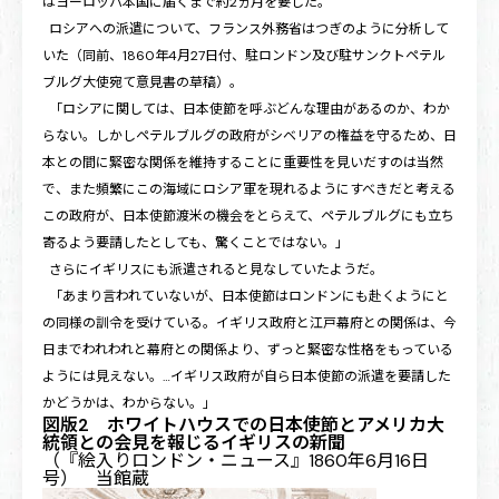
はヨーロッパ本国に届くまで約2ヵ月を要した。
ロシアへの派遣について、フランス外務省はつぎのように分析して
いた（同前、1860年4月27日付、駐ロンドン及び駐サンクトペテル
ブルグ大使宛て意見書の草稿）。
「ロシアに関しては、日本使節を呼ぶどんな理由があるのか、わか
らない。しかしペテルブルグの政府がシベリアの権益を守るため、日
本との間に緊密な関係を維持することに重要性を見いだすのは当然
で、また頻繁にこの海域にロシア軍を現れるようにすべきだと考える
この政府が、日本使節渡米の機会をとらえて、ペテルブルグにも立ち
寄るよう要請したとしても、驚くことではない。」
さらにイギリスにも派遣されると見なしていたようだ。
「あまり言われていないが、日本使節はロンドンにも赴くようにと
の同様の訓令を受けている。イギリス政府と江戸幕府との関係は、今
日までわれわれと幕府との関係より、ずっと緊密な性格をもっている
ようには見えない。…イギリス政府が自ら日本使節の派遣を要請した
かどうかは、わからない。」
図版2 ホワイトハウスでの日本使節とアメリカ大
統領との会見を報じるイギリスの新聞
（『絵入りロンドン・ニュース』1860年6月16日
号） 当館蔵