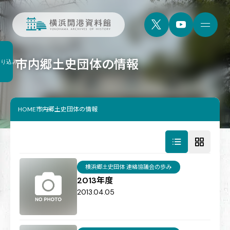
市内郷土史団体の情報
絞り込み
HOME
市内郷土史団体の情報
横浜郷土史団体 連絡協議会の歩み
2013年度
2013.04.05